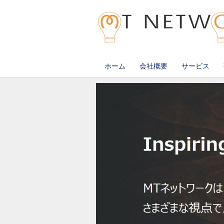
コ
ホーム
会社概要
サービス
メインメニュー
ン
テ
ン
ツ
へ
移
動